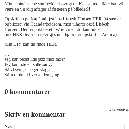
Min venindes ene søn hedder i øvrigt nu Kaj, så mon ikke han vil
være en værdig aftager af fætteren på billedet?!
Opskriften på Kaj fandt jeg hos Lisbeth Hansen
HER
. Vesten er
publiceret via
Haandarbejdsom
, men tilhører også Lisbeth
Hansen. Den er publiceret i Word, men du kan finde
link
HER
(hvor du i øvrigt samtidig finder opskrift til Andrea).
Min DIY kan du finde
HER
.
….
Jeg kan bedst lide jazz med saxer,
Jeg kan lide en stille sang,
Så vi synger begge slagser,
Så´n omtrent hver anden gang….
0 kommentarer
Alle hækle
Skriv en kommentar
Navn