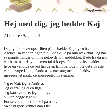
Gratis hækl
Hej med dig, jeg hedder Kaj
Af
Louise
/
9. april 2014
Da jeg faldt over opskriften på en hæklet Kaj og en hæklet
Andrea, så var der ingen tvivl; de skulle på min hæklenål. Jeg har
så mange minder om lige netop de to hånddukker. Både fra da jeg
var barn, naturligvis… men faktisk også fra i en voksen alder,
hvor en veninde og jeg havde en lang periode, hvor det sjoveste
var at synge Kaj og Andreas vennesang med henholdsvis
meeeeeeget mørk, og meeeeeget lys stemme:
Jeg er Kaj, jeg er Andrea,
Jeg er frø, jeg er en fugl,
Jeg kan svømme, jeg kan flyve,
Vi kan begge lege skjul.
For selvom der er forskel på os to,
Så er vi gode venner kan I tro…