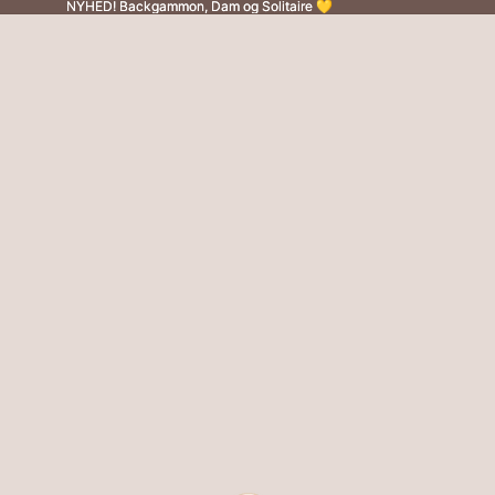
NYHED! Backgammon, Dam og Solitaire 💛
NYHED! Backgammon, Dam og Solitaire 💛