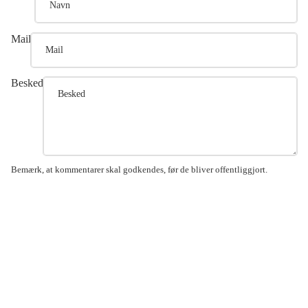
Mail
Besked
Bemærk, at kommentarer skal godkendes, før de bliver offentliggjort.
Send kommentar
GARN GRAMMATIK
Garn Gra
Designs
Tønnesvej 9
Opskrifts
er
5270 Odense N
Efter type